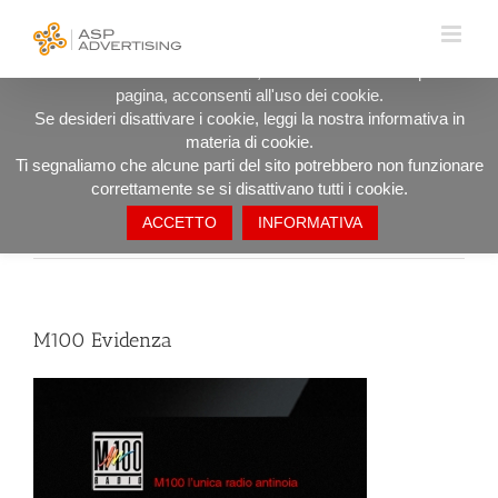
Salta
UTILIZZIAMO I COOKIE PER OFFRIRTI LA MIGLIORE
al
ESPERIENZA DI NAVIGAZIONE POSSIBILE.
contenuto
Procedendo ad utilizzare il sito, anche rimanendo in questa
pagina, acconsenti all'uso dei cookie.
M100 Evidenza
Se desideri disattivare i cookie, leggi la nostra informativa in
materia di cookie.
Ti segnaliamo che alcune parti del sito potrebbero non funzionare
correttamente se si disattivano tutti i cookie.
ACCETTO
INFORMATIVA
Precedente
M100 Evidenza