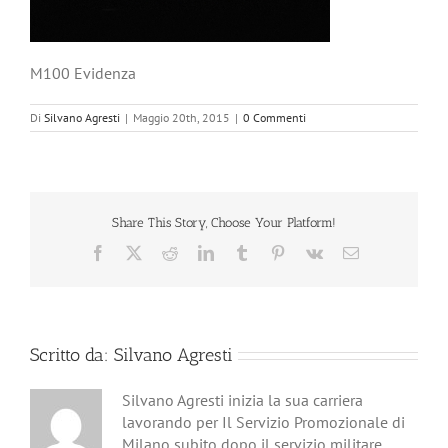
M100 Evidenza
Di
Silvano Agresti
|
Maggio 20th, 2015
|
0 Commenti
Share This Story, Choose Your Platform!
Facebook
X
Reddit
LinkedIn
Tumblr
Pinterest
Vk
Email
Scritto da:
Silvano Agresti
Silvano Agresti inizia la sua carriera
lavorando per Il Servizio Promozionale di
Milano subito dopo il servizio militare.