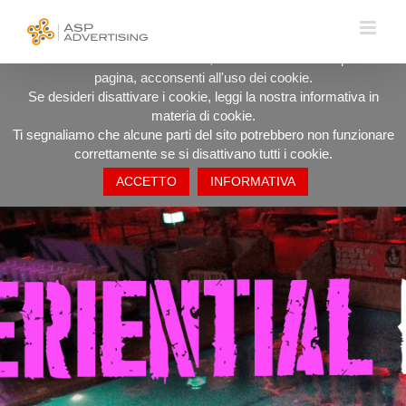
Salta
UTILIZZIAMO I COOKIE PER OFFRIRTI LA MIGLIORE
al
ESPERIENZA DI NAVIGAZIONE POSSIBILE.
contenuto
Procedendo ad utilizzare il sito, anche rimanendo in questa
pagina, acconsenti all'uso dei cookie.
Se desideri disattivare i cookie, leggi la nostra informativa in
materia di cookie.
Ti segnaliamo che alcune parti del sito potrebbero non funzionare
correttamente se si disattivano tutti i cookie.
ACCETTO
INFORMATIVA