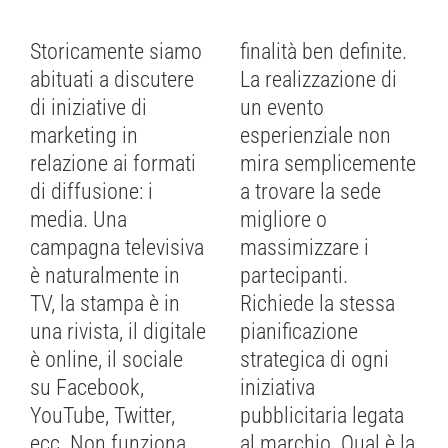
Storicamente siamo
finalità ben definite.
abituati a discutere
La realizzazione di
di iniziative di
un evento
marketing in
esperienziale non
relazione ai formati
mira semplicemente
di diffusione: i
a trovare la sede
media. Una
migliore o
campagna televisiva
massimizzare i
è naturalmente in
partecipanti.
TV, la stampa è in
Richiede la stessa
una rivista, il digitale
pianificazione
è online, il sociale
strategica di ogni
su Facebook,
iniziativa
YouTube, Twitter,
pubblicitaria legata
ecc. Non funziona
al marchio. Qual è la