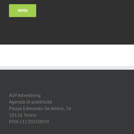
ASP Advertising
Agenzia di pubblicità
Piazza Edmondo De Amicis, 76
10126 Torino
P.IVA 11130250019