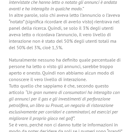
intervistate che hanno letto o notato gli annunci è andata
avanti e ha interagito in qualche modo.”
In altre parole, solo chi aveva letto l’annuncio o l’aveva
“notato” (significa ricordare di averlo visto) rientrava nel
panel della ricerca. Quindi, se solo il 3% degli utenti
aveva letto o ricordava l’annuncio, il vero livello di
interazione non è stato del 50% degli utenti totali ma
del 50% del 3%, cioè 1,5%.
Naturalmente nessuno ha definito quale percentuale di
persone ha letto o visto gli annunci, sarebbe troppo
aperto e onesto. Quindi non abbiamo alcun modo di
conoscere il vero livello di interazione.
Tutto quello che sappiamo è che, secondo questo
articolo
“Un gran numero di consumatori ha interagito con
gli annunci per il gas e gli investimenti di perforazione
petrolifera, un libro su Proust, un negozio di ristorazione
esclusivamente per corridori e camminatori, ed esercizi per
migliorare il proprio gioco nel golf”.
Se è vero, perché non ci danno tutte le informazioni in
modo da poter decidere da soli se i numeri sono “grandi”