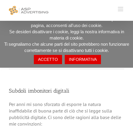
Salta
UTILIZZIAMO I COOKIE PER OFFRIRTI LA MIGLIORE
al
ESPERIENZA DI NAVIGAZIONE POSSIBILE.
contenuto
Procedendo ad utilizzare il sito, anche rimanendo in questa
pagina, acconsenti all'uso dei cookie.
Subdoli imbonitori digitali
Se desideri disattivare i cookie, leggi la nostra informativa in
materia di cookie.
Ti segnaliamo che alcune parti del sito potrebbero non funzionare
correttamente se si disattivano tutti i cookie.
ACCETTO
INFORMATIVA
Precedente
Prossimo
Subdoli imbonitori digitali
Per anni mi sono sforzato di esporre la natura
inaffidabile di buona parte di ciò che si legge sulla
pubblicità digitale. Ci sono delle ragioni alla base delle
mie convinzioni: