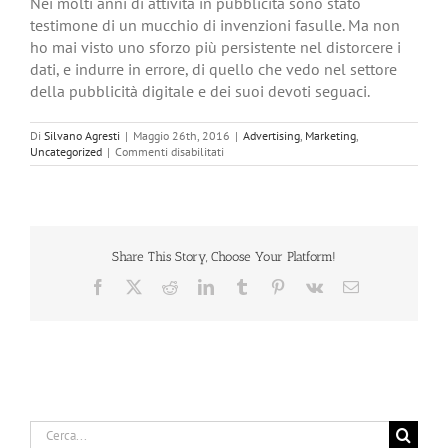
Nei molti anni di attività in pubblicità sono stato
testimone di un mucchio di invenzioni fasulle. Ma non
ho mai visto uno sforzo più persistente nel distorcere i
dati, e indurre in errore, di quello che vedo nel settore
della pubblicità digitale e dei suoi devoti seguaci.
Di
Silvano Agresti
|
Maggio 26th, 2016
|
Advertising
,
Marketing
,
su
Uncategorized
|
Commenti disabilitati
Subdoli
imbonitori
digitali
Share This Story, Choose Your Platform!
Facebook
X
Reddit
LinkedIn
Tumblr
Pinterest
Vk
Email
Cerca