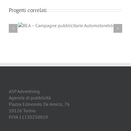
Progetti correlati
retrò
BEA – Campagne pubblicitarie Automotoracin
ASP Advertising
Agenzia di pubblicità
Piazza Edmondo De Amicis, 76
10126 Torino
P.IVA 11130250019