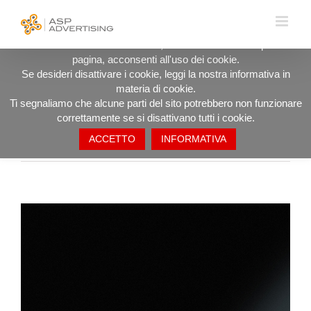
Salta
UTILIZZIAMO I COOKIE PER OFFRIRTI LA MIGLIORE
al
ESPERIENZA DI NAVIGAZIONE POSSIBILE.
contenuto
Procedendo ad utilizzare il sito, anche rimanendo in questa
pagina, acconsenti all'uso dei cookie.
Radio M100 – Affissioni
Se desideri disattivare i cookie, leggi la nostra informativa in
materia di cookie.
Ti segnaliamo che alcune parti del sito potrebbero non funzionare
correttamente se si disattivano tutti i cookie.
ACCETTO
INFORMATIVA
Precedente
Successivo
Ingrandisci
immagine