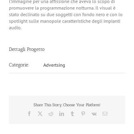
l’immagine per una affissione che aveva lo scopo di
promuovere la programmazione notturna.
Il visual è
stato declinato su due soggetti con fondo nero e con lo
spotlight sulle manopole caratteristiche degli impianti
audio.
Dettagli Progetto
Categorie:
Advertsing
Share This Story, Choose Your Platform!
Facebook
X
Reddit
LinkedIn
Tumblr
Pinterest
Vk
Email