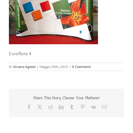
Euroflora 4
Di
Silvano Agresti
|
Maggio 20th, 2015
|
0 Commenti
Share This Story, Choose Your Platform!
Facebook
X
Reddit
LinkedIn
Tumblr
Pinterest
Vk
Email