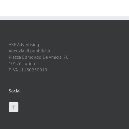
ASP Advertising
Agenzia di pubblicità
Piazza Edmondo De Amicis, 76
10126 Torino
P.IVA 11130250019
Social