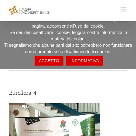
Salta
UTILIZZIAMO I COOKIE PER OFFRIRTI LA MIGLIORE
al
ESPERIENZA DI NAVIGAZIONE POSSIBILE.
contenuto
Procedendo ad utilizzare il sito, anche rimanendo in questa
pagina, acconsenti all'uso dei cookie.
Euroflora 4
Se desideri disattivare i cookie, leggi la nostra informativa in
materia di cookie.
Ti segnaliamo che alcune parti del sito potrebbero non funzionare
correttamente se si disattivano tutti i cookie.
ACCETTO
INFORMATIVA
Precedente
Euroflora 4