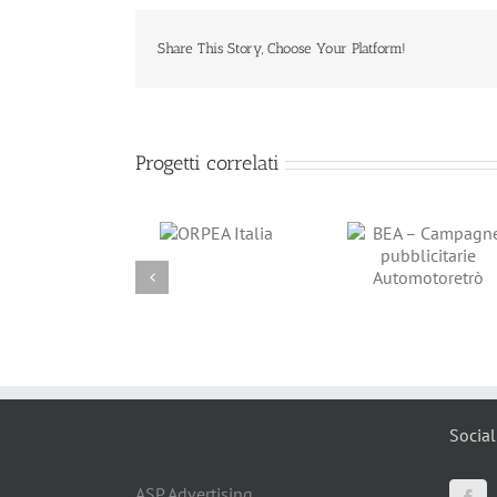
Share This Story, Choose Your Platform!
Progetti correlati
ORPEA Italia
BEA – Campagne
BEA – Cam
pubblicitarie
pubblicit
Automotoretrò
Automotor
Social
ASP Advertising