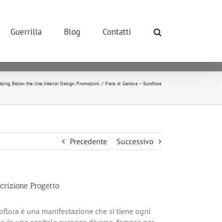
ONE POSSIBILE.
so dei cookie.
Guerrilla
Blog
Contatti
okie.
ivano tutti i cookie.
tsing
Below the line
Interior Design
Promozioni
Fiera di Genova – Euroflora
Precedente
Successivo
crizione Progetto
oflora è una manifestazione che si tiene ogni