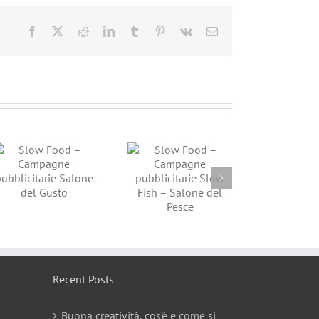
Facebook
X
Reddit
LinkedIn
Tumblr
Pinterest
Vk
Email
Slow Food –
Campagne
pubblicitarie Slow
Fish – Salone del
Pesce
Recent Posts
Buona creatività, cos’è e come si