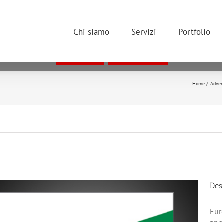
 COOKIE PER OFFRIRTI LA MIGLIORE ESPERIENZA DI NAVIGAZI
 utilizzare il sito, anche rimanendo in questa pagina, acconsenti all'u
Chi siamo
Servizi
Portfolio
esideri disattivare i cookie, leggi la nostra informativa in materia di co
cune parti del sito potrebbero non funzionare correttamente se si disatt
ACCETTO
INFORMATIVA
Home
Adver
Des
Eur