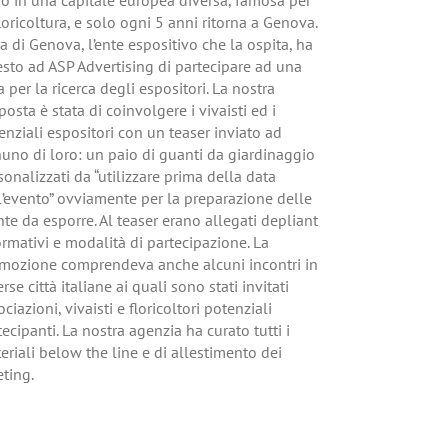
o in una capitale europea diversa, famosa per
floricoltura, e solo ogni 5 anni ritorna a Genova.
ra di Genova, l’ente espositivo che la ospita, ha
esto ad ASP Advertising di partecipare ad una
a per la ricerca degli espositori. La nostra
posta è stata di coinvolgere i vivaisti ed i
enziali espositori con un teaser inviato ad
uno di loro: un paio di guanti da giardinaggio
sonalizzati da “utilizzare prima della data
l’evento” ovviamente per la preparazione delle
nte da esporre. Al teaser erano allegati depliant
ormativi e modalità di partecipazione. La
mozione comprendeva anche alcuni incontri in
rse città italiane ai quali sono stati invitati
ciazioni, vivaisti e floricoltori potenziali
tecipanti. La nostra agenzia ha curato tutti i
eriali below the line e di allestimento dei
ting.