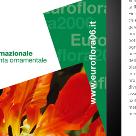
ann
la 
Fie
chi
gar
pro
pot
ogn
per
del
pia
inf
pro
dive
asso
par
mat
mee