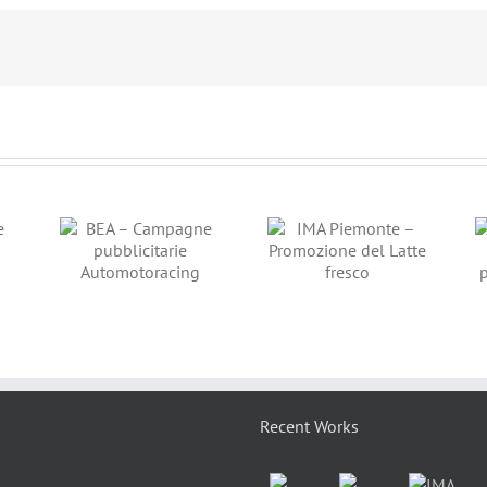
pagne
IMA Piemonte –
Slow Food –
arie
Promozione del
Campagne
acing
Latte fresco
pubblicitarie Salone
del Gusto
Recent Works