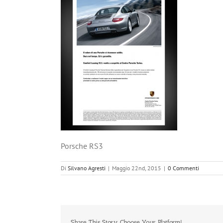
Porsche RS3
Di
Silvano Agresti
|
Maggio 22nd, 2015
|
0 Commenti
Share This Story, Choose Your Platform!