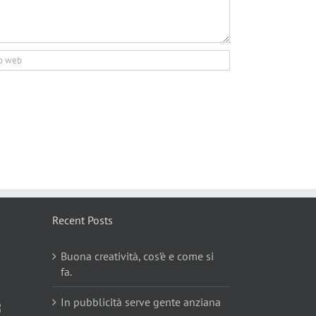
Recent Posts
Buona creatività, cos’è e come si
fa.
In pubblicità serve gente anziana