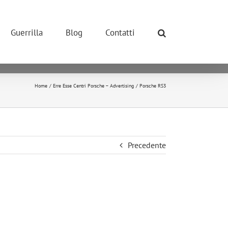
ONE POSSIBILE.
so dei cookie.
Guerrilla
Blog
Contatti
okie.
ivano tutti i cookie.
Home
Erre Esse Centri Porsche – Advertising
Porsche RS3
Precedente