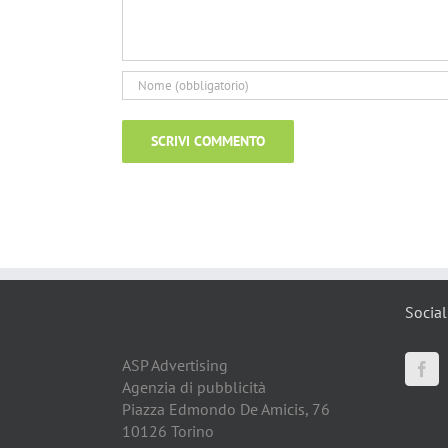
Social
ASP Advertising
Agenzia di pubblicità
Piazza Edmondo De Amicis, 76
10126 Torino