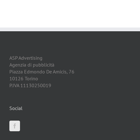
ASP Advertising
Agenzia di pubblicità
Piazza Edmondo De Amicis, 76
10126 Torino
P.IVA 11130250019
Social