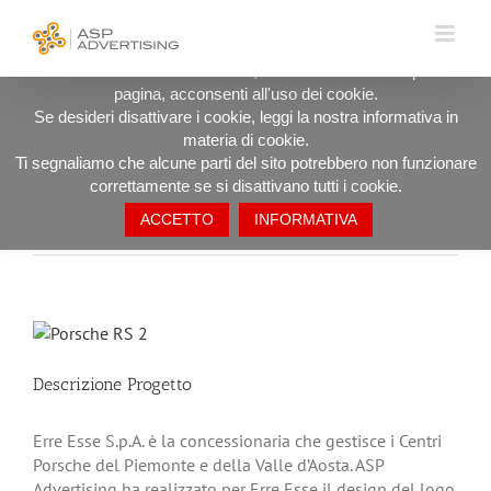
Salta
UTILIZZIAMO I COOKIE PER OFFRIRTI LA MIGLIORE
al
ESPERIENZA DI NAVIGAZIONE POSSIBILE.
contenuto
Procedendo ad utilizzare il sito, anche rimanendo in questa
pagina, acconsenti all'uso dei cookie.
Erre Esse Centri Porsche – Advertising
Se desideri disattivare i cookie, leggi la nostra informativa in
materia di cookie.
Ti segnaliamo che alcune parti del sito potrebbero non funzionare
correttamente se si disattivano tutti i cookie.
ACCETTO
INFORMATIVA
Precedente
Successivo
Ingrandisci
immagine
Descrizione Progetto
Erre Esse S.p.A. è la concessionaria che gestisce i Centri
Porsche del Piemonte e della Valle d’Aosta.
ASP
Advertising ha realizzato per Erre Esse il design del logo,