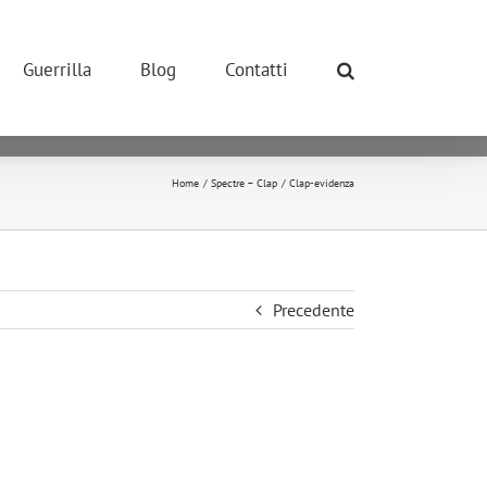
ONE POSSIBILE.
so dei cookie.
Guerrilla
Blog
Contatti
okie.
ivano tutti i cookie.
Home
Spectre – Clap
Clap-evidenza
Precedente