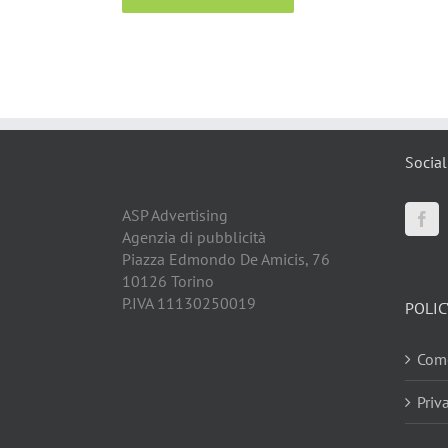
Social
ASP Advertising
Agenzia di pubblicità
Piazza Edmondo De Amicis, 76
10126 Torino
P.IVA 11130250019
POLIC
Come
Priv