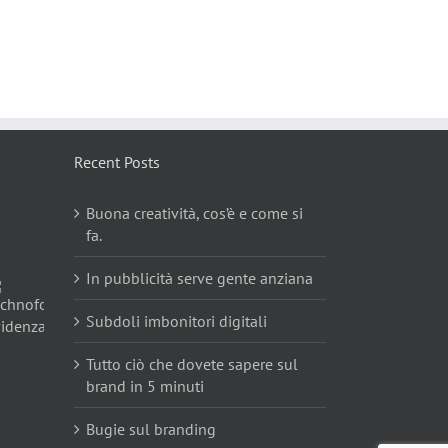
Recent Posts
Buona creatività, cos’è e come si
fa.
In pubblicità serve gente anziana
Subdoli imbonitori digitali
Tutto ciò che dovete sapere sul
brand in 5 minuti
Bugie sul branding