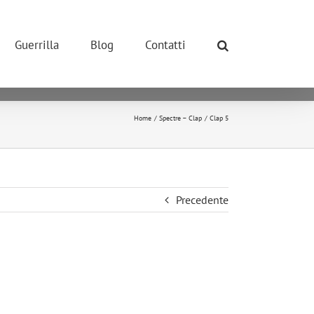
ONE POSSIBILE.
so dei cookie.
Guerrilla
Blog
Contatti
okie.
ivano tutti i cookie.
Home
Spectre – Clap
Clap 5
Precedente