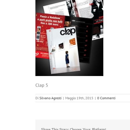
Clap 5
Di
Silvano Agresti
|
Maggio 19th, 2015
|
0 Commenti
Share This Story, Choose Your Platform!