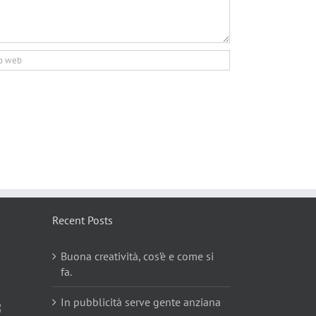
Recent Posts
Buona creatività, cos’è e come si
fa.
In pubblicità serve gente anziana