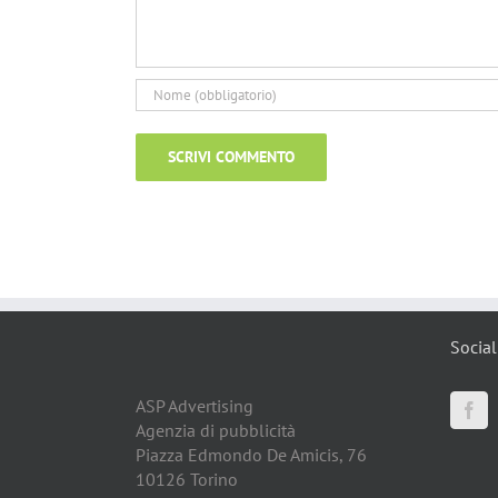
Social
ASP Advertising
Agenzia di pubblicità
Piazza Edmondo De Amicis, 76
10126 Torino