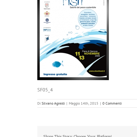
SF05_4
Di
Silvano Agresti
|
Maggio 14th, 2015
|
0 Commenti
Share This Story, Choose Your Platform!