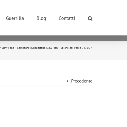
ONE POSSIBILE.
so dei cookie.
Guerrilla
Blog
Contatti
okie.
ivano tutti i cookie.
Slow Food – Campagne pubblicitarie Slow Fish – Salone del Pesce
SF05_4
Precedente