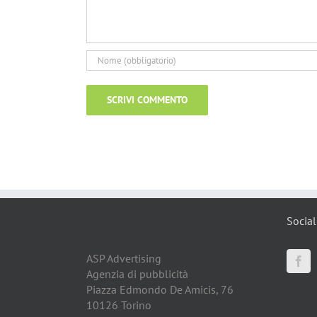
Social
ASP Advertising
Agenzia di pubblicità
Piazza Edmondo De Amicis, 76
10126 Torino