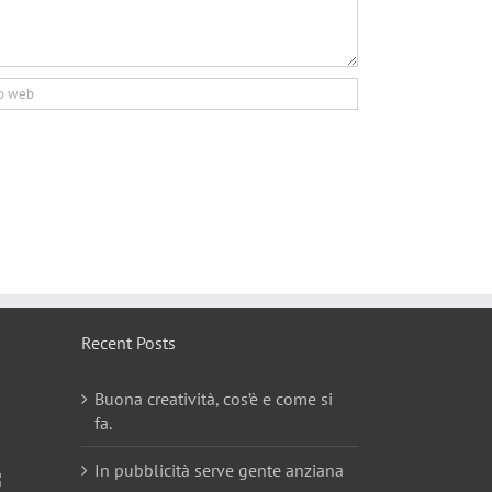
Recent Posts
Buona creatività, cos’è e come si
fa.
In pubblicità serve gente anziana