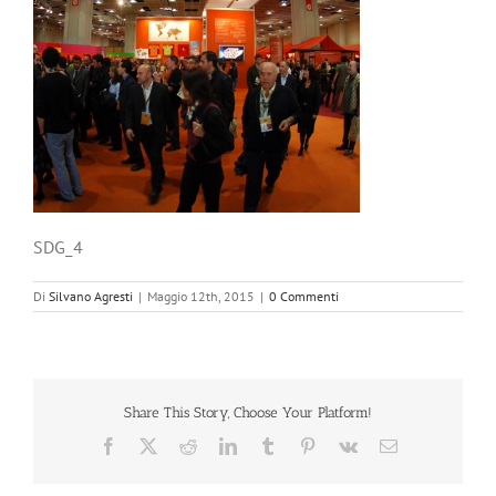
SDG_4
Di
Silvano Agresti
|
Maggio 12th, 2015
|
0 Commenti
Share This Story, Choose Your Platform!
Facebook
X
Reddit
LinkedIn
Tumblr
Pinterest
Vk
Email