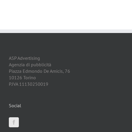
ASP Advertising
Agenzia di pubblicità
Piazza Edmondo De Amicis, 76
10126 Torino
P.IVA 11130250019
Social