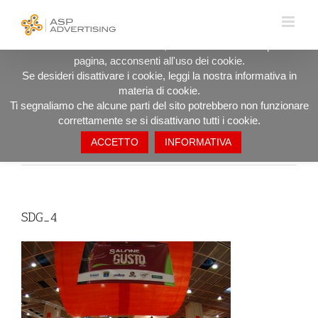
Salta
UTILIZZIAMO I COOKIE PER OFFRIRTI LA MIGLIORE
al
ESPERIENZA DI NAVIGAZIONE POSSIBILE.
contenuto
Procedendo ad utilizzare il sito, anche rimanendo in questa
pagina, acconsenti all'uso dei cookie.
SDG_4
Se desideri disattivare i cookie, leggi la nostra informativa in
materia di cookie.
Ti segnaliamo che alcune parti del sito potrebbero non funzionare
correttamente se si disattivano tutti i cookie.
ACCETTO
INFORMATIVA
Precedente
SDG_4