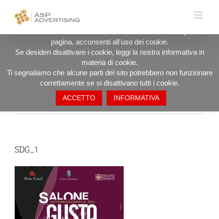
Salta
UTILIZZIAMO I COOKIE PER OFFRIRTI LA MIGLIORE
al
ESPERIENZA DI NAVIGAZIONE POSSIBILE.
contenuto
Procedendo ad utilizzare il sito, anche rimanendo in questa
pagina, acconsenti all'uso dei cookie.
SDG_1
Se desideri disattivare i cookie, leggi la nostra informativa in
materia di cookie.
Ti segnaliamo che alcune parti del sito potrebbero non funzionare
correttamente se si disattivano tutti i cookie.
ACCETTO
INFORMATIVA
Precedente
SDG_1