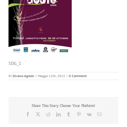
SDG_1
Di
Silvano Agresti
|
Maggio 12th, 2015
|
0 Commenti
Share This Story, Choose Your Platform!
Facebook
X
Reddit
LinkedIn
Tumblr
Pinterest
Vk
Email