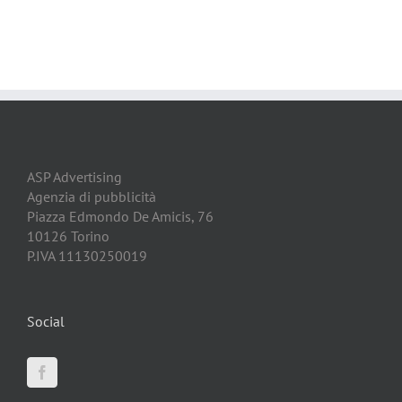
ASP Advertising
Agenzia di pubblicità
Piazza Edmondo De Amicis, 76
10126 Torino
P.IVA 11130250019
Social