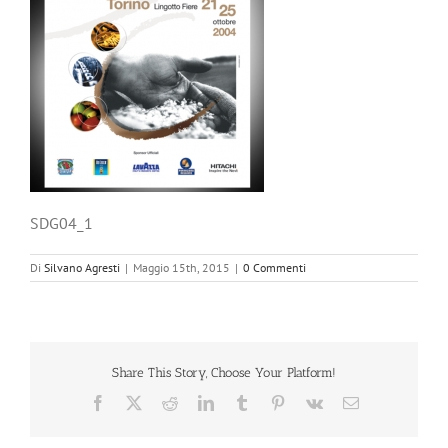
SDG04_1
Di
Silvano Agresti
|
Maggio 15th, 2015
|
0 Commenti
Share This Story, Choose Your Platform!
Facebook
X
Reddit
LinkedIn
Tumblr
Pinterest
Vk
Email