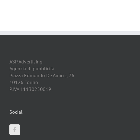
ASP Advertising
Agenzia di pubblicità
Piazza Edmondo De Amicis, 76
10126 Torino
P.IVA 11130250019
Social