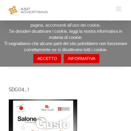
Salta
UTILIZZIAMO I COOKIE PER OFFRIRTI LA MIGLIORE
al
ESPERIENZA DI NAVIGAZIONE POSSIBILE.
contenuto
Procedendo ad utilizzare il sito, anche rimanendo in questa
pagina, acconsenti all'uso dei cookie.
SDG04_1
Se desideri disattivare i cookie, leggi la nostra informativa in
materia di cookie.
Ti segnaliamo che alcune parti del sito potrebbero non funzionare
correttamente se si disattivano tutti i cookie.
ACCETTO
INFORMATIVA
Precedente
SDG04_1