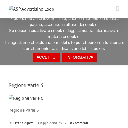
Salta
UTILIZZIAMO I COOKIE PER OFFRIRTI LA MIGLIORE
al
ESPERIENZA DI NAVIGAZIONE POSSIBILE.
contenuto
Procedendo ad utilizzare il sito, anche rimanendo in questa
pagina, acconsenti all'uso dei cookie.
Regione varie 6
Se desideri disattivare i cookie, leggi la nostra informativa in
materia di cookie.
Ti segnaliamo che alcune parti del sito potrebbero non funzionare
correttamente se si disattivano tutti i cookie.
ACCETTO
INFORMATIVA
Precedente
Regione varie 6
Regione varie 6
Di
Silvano Agresti
|
Maggio 22nd, 2015
|
0 Commenti