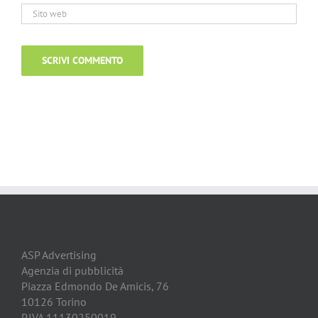
ASP Advertising
Agenzia di pubblicità
Piazza Edmondo De Amicis, 76
10126 Torino
P.IVA 11130250019