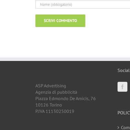
Social
ASP Advertising
Agenzia di pubblicità
Piazza Edmondo De Amicis, 76
10126 Torino
P.IVA 11130250019
POLIC
Come