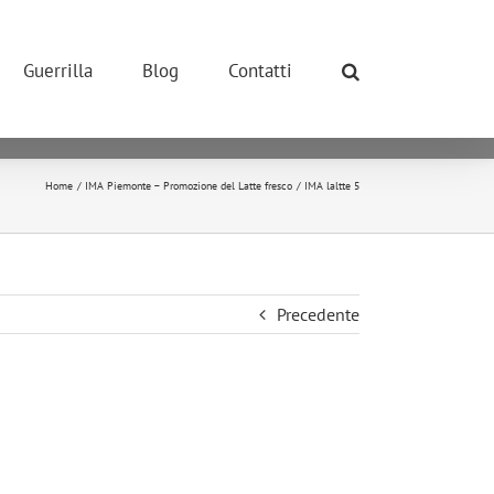
ONE POSSIBILE.
so dei cookie.
Guerrilla
Blog
Contatti
okie.
ivano tutti i cookie.
Home
IMA Piemonte – Promozione del Latte fresco
IMA laltte 5
Precedente