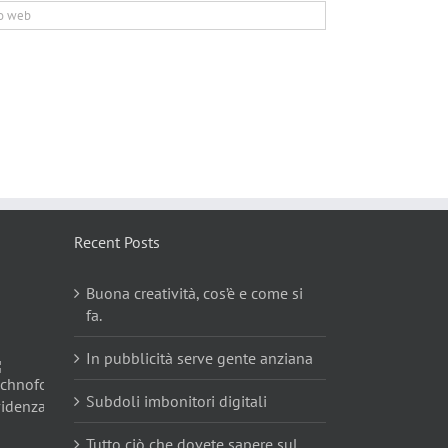
Recent Posts
Buona creatività, cos’è e come si
fa.
In pubblicità serve gente anziana
Subdoli imbonitori digitali
Tutto ciò che dovete sapere sul