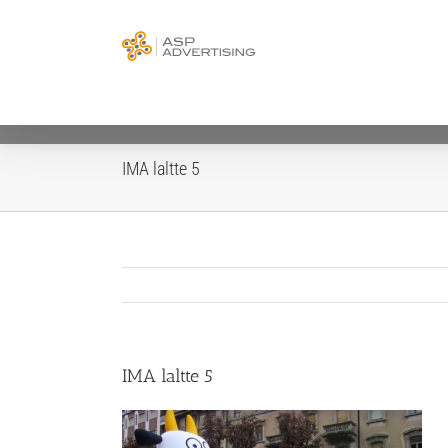
Salta
UTILIZZIAMO I
al
Procedendo ad
contenuto
Se d
Ti segnaliamo che al
IMA laltte 5
IMA laltte 5