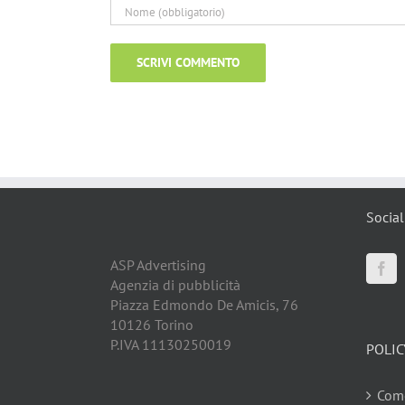
Social
ASP Advertising
Agenzia di pubblicità
Piazza Edmondo De Amicis, 76
10126 Torino
P.IVA 11130250019
POLIC
Come