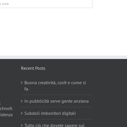
Recent Posts
Buona creatività, cos’è e come si
fa.
In pubblicità serve gente anziana
Subdoli imbonitori digitali
Tutto ciò che dovete sapere sul