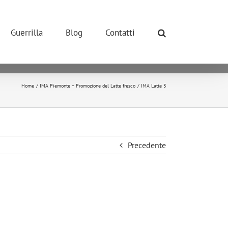
ONE POSSIBILE.
so dei cookie.
Guerrilla
Blog
Contatti
okie.
ivano tutti i cookie.
Home
IMA Piemonte – Promozione del Latte fresco
IMA Latte 3
Precedente