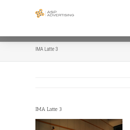
Salta
UTILIZZIAMO I
al
Procedendo ad
contenuto
Se d
Ti segnaliamo che al
IMA Latte 3
IMA Latte 3