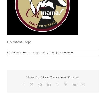
Oh mama logo
Di
Silvano Agresti
|
Maggio 22nd, 2015
|
0 Commenti
Share This Story, Choose Your Platform!
Facebook
X
Reddit
LinkedIn
Tumblr
Pinterest
Vk
Email