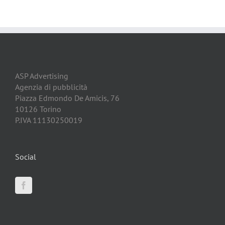
ASP Advertising
Agenzia di pubblicità
Piazza Edmondo De Amicis, 76
10126 Torino
P.IVA 11130250019
Social