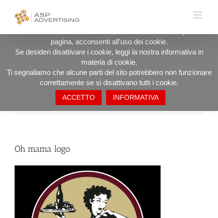
Salta
UTILIZZIAMO I COOKIE PER OFFRIRTI LA MIGLIORE
al
ESPERIENZA DI NAVIGAZIONE POSSIBILE.
contenuto
Procedendo ad utilizzare il sito, anche rimanendo in questa
pagina, acconsenti all'uso dei cookie.
Oh mama logo
Se desideri disattivare i cookie, leggi la nostra informativa in
materia di cookie.
Ti segnaliamo che alcune parti del sito potrebbero non funzionare
correttamente se si disattivano tutti i cookie.
ACCETTO
INFORMATIVA
Precedente
Oh mama logo