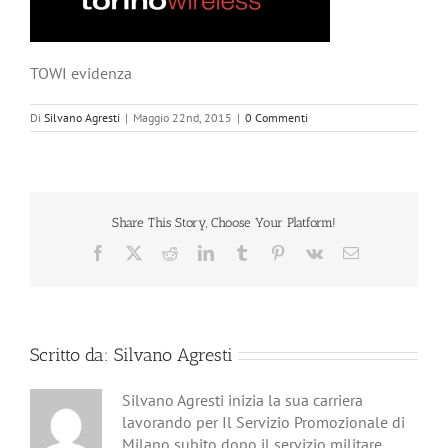
TOWI evidenza
Di
Silvano Agresti
|
Maggio 22nd, 2015
|
0 Commenti
Share This Story, Choose Your Platform!
Facebook
X
Reddit
LinkedIn
Tumblr
Pinterest
Vk
Email
Scritto da:
Silvano Agresti
Silvano Agresti inizia la sua carriera
lavorando per Il Servizio Promozionale di
Milano subito dopo il servizio militare.