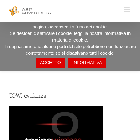
Salta
UTILIZZIAMO I COOKIE PER OFFRIRTI LA MIGLIORE
al
ESPERIENZA DI NAVIGAZIONE POSSIBILE.
contenuto
Procedendo ad utilizzare il sito, anche rimanendo in questa
pagina, acconsenti all'uso dei cookie.
TOWI evidenza
Se desideri disattivare i cookie, leggi la nostra informativa in
materia di cookie.
Ti segnaliamo che alcune parti del sito potrebbero non funzionare
correttamente se si disattivano tutti i cookie.
ACCETTO
INFORMATIVA
Precedente
TOWI evidenza