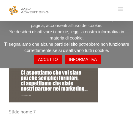
Salta
UTILIZZIAMO I COOKIE PER OFFRIRTI LA MIGLIORE
al
ESPERIENZA DI NAVIGAZIONE POSSIBILE.
contenuto
Procedendo ad utilizzare il sito, anche rimanendo in questa
pagina, acconsenti all'uso dei cookie.
Slide home 7
Se desideri disattivare i cookie, leggi la nostra informativa in
materia di cookie.
Ti segnaliamo che alcune parti del sito potrebbero non funzionare
correttamente se si disattivano tutti i cookie.
ACCETTO
INFORMATIVA
Slide home 7