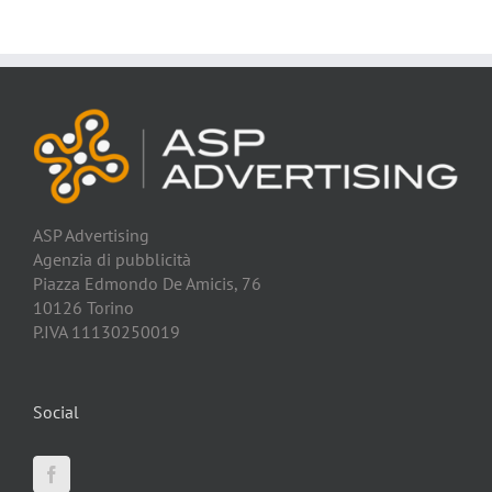
ASP Advertising
Agenzia di pubblicità
Piazza Edmondo De Amicis, 76
10126 Torino
P.IVA 11130250019
Social