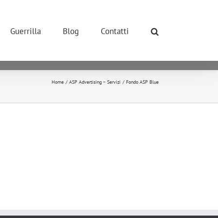
ONE POSSIBILE.
so dei cookie.
Guerrilla
Blog
Contatti
okie.
ivano tutti i cookie.
Home
ASP Advertising – Servizi
Fondo ASP Blue