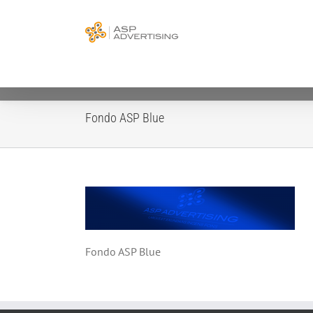
Salta
UTILIZZIAMO I
al
Procedendo ad
contenuto
Se d
Ti segnaliamo che al
Fondo ASP Blue
Fondo ASP Blue