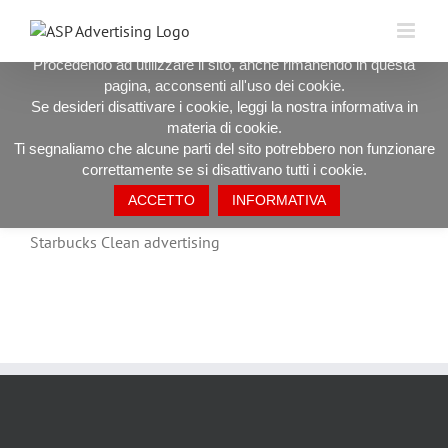
Salta
UTILIZZIAMO I COOKIE PER OFFRIRTI LA MIGLIORE
al
ESPERIENZA DI NAVIGAZIONE POSSIBILE.
contenuto
Procedendo ad utilizzare il sito, anche rimanendo in questa
pagina, acconsenti all'uso dei cookie.
Starbucks Clean advertising
Se desideri disattivare i cookie, leggi la nostra informativa in
materia di cookie.
Ti segnaliamo che alcune parti del sito potrebbero non funzionare
correttamente se si disattivano tutti i cookie.
ACCETTO
INFORMATIVA
Starbucks Clean advertising