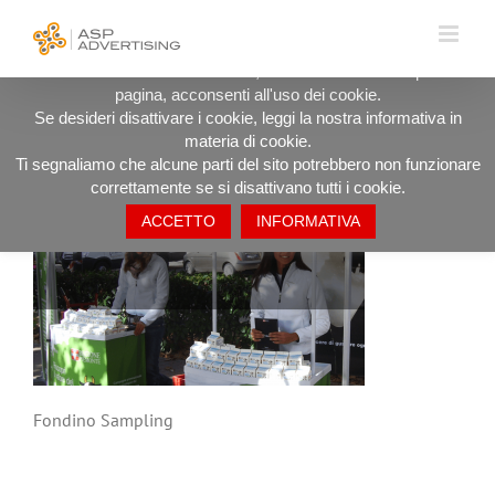
Salta
UTILIZZIAMO I COOKIE PER OFFRIRTI LA MIGLIORE
al
ESPERIENZA DI NAVIGAZIONE POSSIBILE.
contenuto
Procedendo ad utilizzare il sito, anche rimanendo in questa
pagina, acconsenti all'uso dei cookie.
Fondino Sampling
Se desideri disattivare i cookie, leggi la nostra informativa in
materia di cookie.
Ti segnaliamo che alcune parti del sito potrebbero non funzionare
correttamente se si disattivano tutti i cookie.
ACCETTO
INFORMATIVA
Fondino Sampling