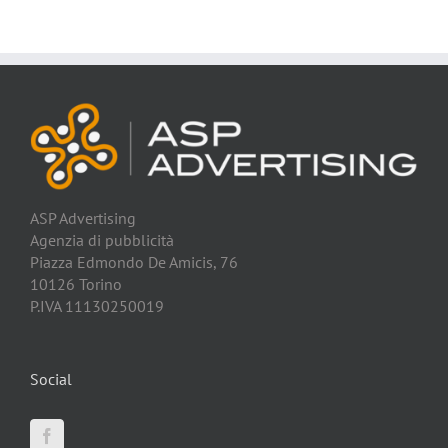
ASP Advertising
Agenzia di pubblicità
Piazza Edmondo De Amicis, 76
10126 Torino
P.IVA 11130250019
Social