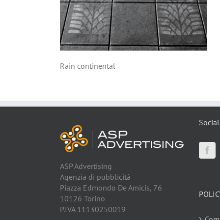
Rain continental
Social
ASP Advertising
Agenzia di pubblicità
Piazza Edmondo De Amicis, 76
POLIC
10126 Torino
P.IVA 11130250019
Come