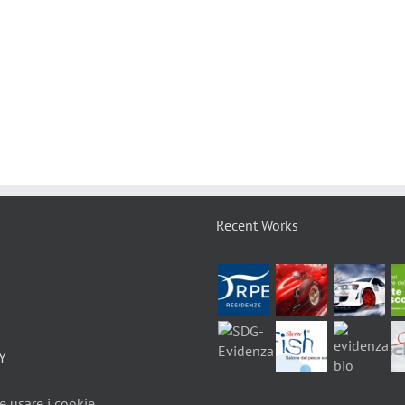
Recent Works
Y
 usare i cookie