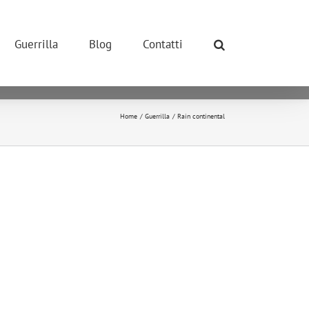
ONE POSSIBILE.
so dei cookie.
Guerrilla
Blog
Contatti
okie.
ivano tutti i cookie.
Home
Guerrilla
Rain continental