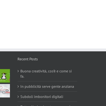
Recent Posts
Buona creatività, cos’è e come si
fa.
In pubblicità serve gente anziana
Subdoli imbonitori digitali