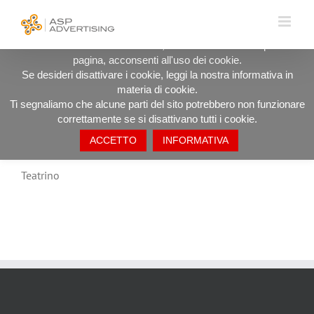
Salta
UTILIZZIAMO I COOKIE PER OFFRIRTI LA MIGLIORE
al
ESPERIENZA DI NAVIGAZIONE POSSIBILE.
contenuto
Procedendo ad utilizzare il sito, anche rimanendo in questa
pagina, acconsenti all'uso dei cookie.
Teatrino
Se desideri disattivare i cookie, leggi la nostra informativa in
materia di cookie.
Ti segnaliamo che alcune parti del sito potrebbero non funzionare
correttamente se si disattivano tutti i cookie.
ACCETTO
INFORMATIVA
Teatrino