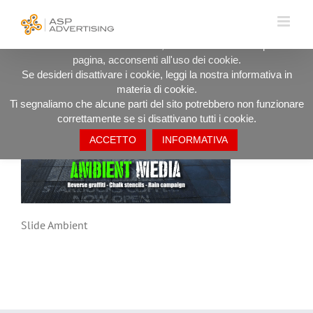
Salta
UTILIZZIAMO I COOKIE PER OFFRIRTI LA MIGLIORE
al
ESPERIENZA DI NAVIGAZIONE POSSIBILE.
contenuto
Procedendo ad utilizzare il sito, anche rimanendo in questa
pagina, acconsenti all'uso dei cookie.
Slide Ambient
Se desideri disattivare i cookie, leggi la nostra informativa in
materia di cookie.
Ti segnaliamo che alcune parti del sito potrebbero non funzionare
correttamente se si disattivano tutti i cookie.
ACCETTO
INFORMATIVA
Slide Ambient