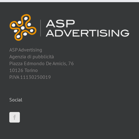
ASP Advertising
Agenzia di pubblicità
Piazza Edmondo De Amicis, 76
10126 Torino
P.IVA 11130250019
Social